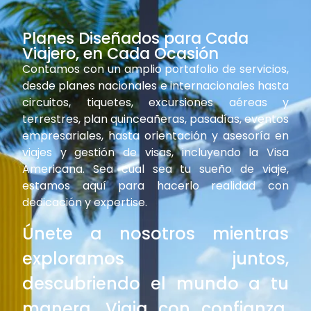
Planes Diseñados para Cada
Viajero, en Cada Ocasión
Contamos con un amplio portafolio de servicios,
desde planes nacionales e internacionales hasta
circuitos, tiquetes, excursiones aéreas y
terrestres, plan quinceañeras, pasadías, eventos
empresariales, hasta orientación y asesoría en
viajes y gestión de visas, incluyendo la Visa
Americana. Sea cual sea tu sueño de viaje,
estamos aquí para hacerlo realidad con
dedicación y expertise.
Únete a nosotros mientras
exploramos juntos,
descubriendo el mundo a tu
manera. Viaja con confianza,