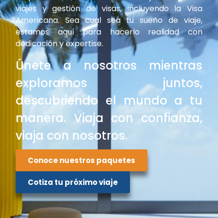
viajes y gestión de visas, incluyendo la Visa
Americana. Sea cual sea tu sueño de viaje,
estamos aquí para hacerlo realidad con
dedicación y expertise.
Únete a nosotros mientras
exploramos juntos,
descubriendo el mundo a tu
manera. Viaja con confianza,
viaja con nosotros.
Conoce nuestros paquetes
Cotiza tu próximo viaje