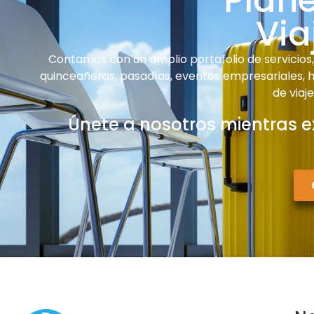
Plan
Via
Contamos con un amplio portafolio de servicios, 
quinceañeras, pasadías, eventos empresariales, ha
de viaj
Únete a nosotros mientras e