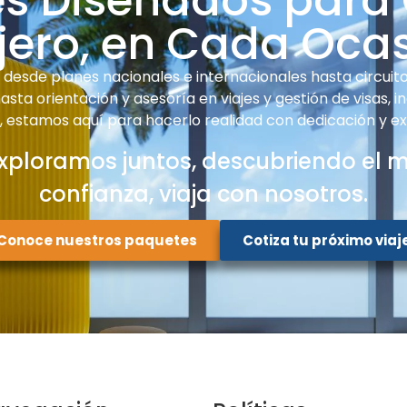
es Diseñados para
jero, en Cada Oca
desde planes nacionales e internacionales hasta circuitos
sta orientación y asesoría en viajes y gestión de visas, i
e, estamos aquí para hacerlo realidad con dedicación y ex
xploramos juntos, descubriendo el 
confianza, viaja con nosotros.
Conoce nuestros paquetes
Cotiza tu próximo viaj