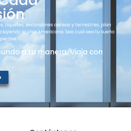
 Cada
sión
, tiquetes, excursiones aéreas y terrestres, plan
ncluyendo la Visa Americana. Sea cual sea tu sueño
pertise.
mundo a tu manera. Viaja con
e