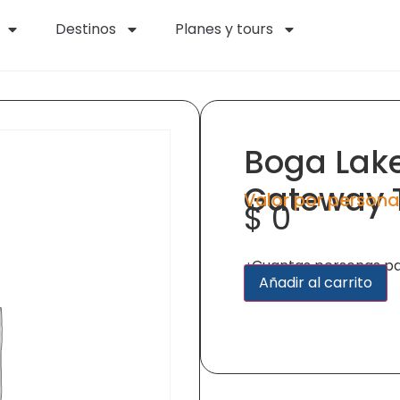
Destinos
Planes y tours
Boga Lake
Gateway 
Valor por persona
$
0
¿Cuantas personas pa
A
Añadir al carrito