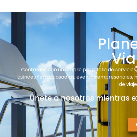
Plan
Via
Contamos con un amplio portafolio de servicios, 
quinceañeras, pasadías, eventos empresariales, ha
de viaj
Únete a nosotros mientras e