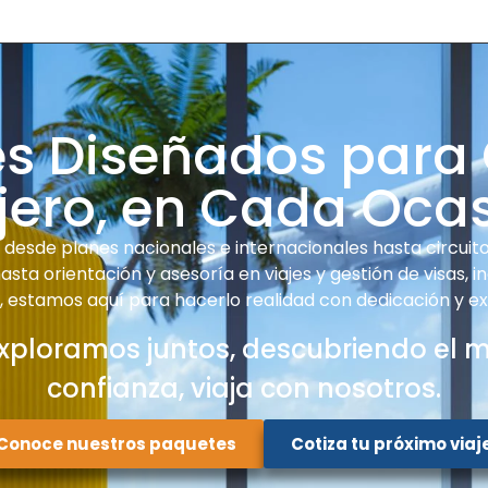
es Diseñados para
jero, en Cada Oca
desde planes nacionales e internacionales hasta circuitos
sta orientación y asesoría en viajes y gestión de visas, i
e, estamos aquí para hacerlo realidad con dedicación y ex
xploramos juntos, descubriendo el 
confianza, viaja con nosotros.
Conoce nuestros paquetes
Cotiza tu próximo viaj