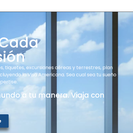
 Cada
sión
, tiquetes, excursiones aéreas y terrestres, plan
ncluyendo la Visa Americana. Sea cual sea tu sueño
pertise.
mundo a tu manera. Viaja con
e