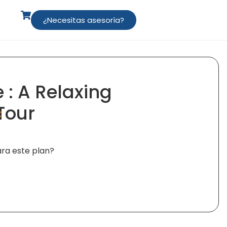
¿Necesitas asesoría?
 : A Relaxing
Tour
:
ra este plan?
lternative: