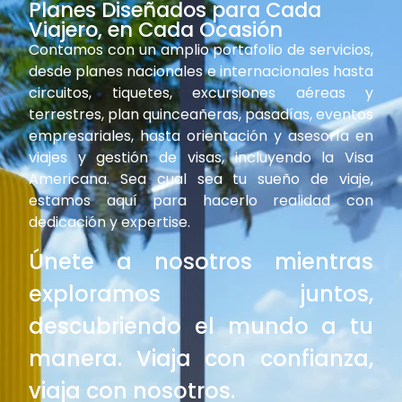
Planes Diseñados para Cada
Viajero, en Cada Ocasión
Contamos con un amplio portafolio de servicios,
desde planes nacionales e internacionales hasta
circuitos, tiquetes, excursiones aéreas y
terrestres, plan quinceañeras, pasadías, eventos
empresariales, hasta orientación y asesoría en
viajes y gestión de visas, incluyendo la Visa
Americana. Sea cual sea tu sueño de viaje,
estamos aquí para hacerlo realidad con
dedicación y expertise.
Únete a nosotros mientras
exploramos juntos,
descubriendo el mundo a tu
manera. Viaja con confianza,
viaja con nosotros.