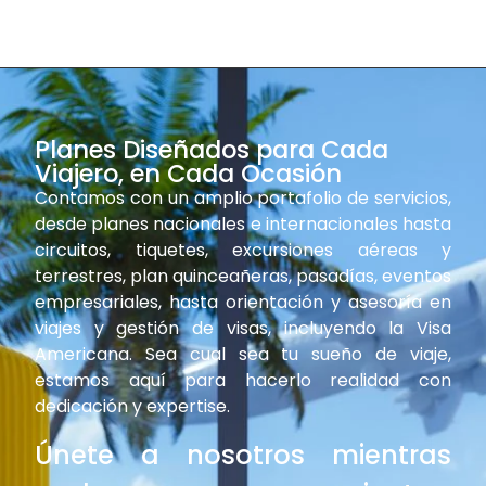
Planes Diseñados para Cada
Viajero, en Cada Ocasión
Contamos con un amplio portafolio de servicios,
desde planes nacionales e internacionales hasta
circuitos, tiquetes, excursiones aéreas y
terrestres, plan quinceañeras, pasadías, eventos
empresariales, hasta orientación y asesoría en
viajes y gestión de visas, incluyendo la Visa
Americana. Sea cual sea tu sueño de viaje,
estamos aquí para hacerlo realidad con
dedicación y expertise.
Únete a nosotros mientras