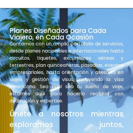
Planes Diseñados para Cada
Viajero, en Cada Ocasión
Contamos con un amplio portafolio de servicios,
desde planes nacionales e internacionales hasta
circuitos, tiquetes, excursiones aéreas y
terrestres, plan quinceañeras, pasadías, eventos
empresariales, hasta orientación y asesoría en
viajes y gestión de visas, incluyendo la Visa
Americana. Sea cual sea tu sueño de viaje,
estamos aquí para hacerlo realidad con
dedicación y expertise.
Únete a nosotros mientras
exploramos juntos,