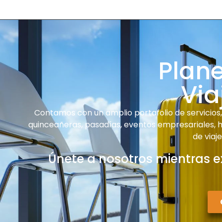
Plan
Via
Contamos con un amplio portafolio de servicios, 
quinceañeras, pasadías, eventos empresariales, ha
de viaj
Únete a nosotros mientras e