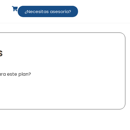
¿Necesitas asesoría?
s
:
ra este plan?
lternative: