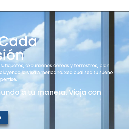
 Cada
sión
, tiquetes, excursiones aéreas y terrestres, plan
ncluyendo la Visa Americana. Sea cual sea tu sueño
pertise.
mundo a tu manera. Viaja con
e