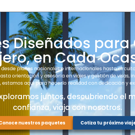
es Diseñados para
jero, en Cada Oca
desde planes nacionales e internacionales hasta circuitos
sta orientación y asesoría en viajes y gestión de visas, i
e, estamos aquí para hacerlo realidad con dedicación y ex
xploramos juntos, descubriendo el 
confianza, viaja con nosotros.
Conoce nuestros paquetes
Cotiza tu próximo viaj