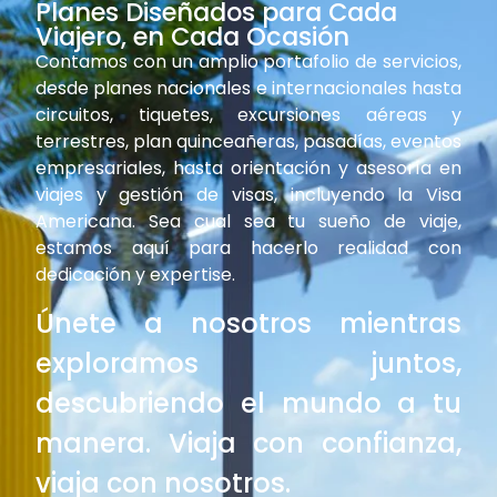
Planes Diseñados para Cada
Viajero, en Cada Ocasión
Contamos con un amplio portafolio de servicios,
desde planes nacionales e internacionales hasta
circuitos, tiquetes, excursiones aéreas y
terrestres, plan quinceañeras, pasadías, eventos
empresariales, hasta orientación y asesoría en
viajes y gestión de visas, incluyendo la Visa
Americana. Sea cual sea tu sueño de viaje,
estamos aquí para hacerlo realidad con
dedicación y expertise.
Únete a nosotros mientras
exploramos juntos,
descubriendo el mundo a tu
manera. Viaja con confianza,
viaja con nosotros.