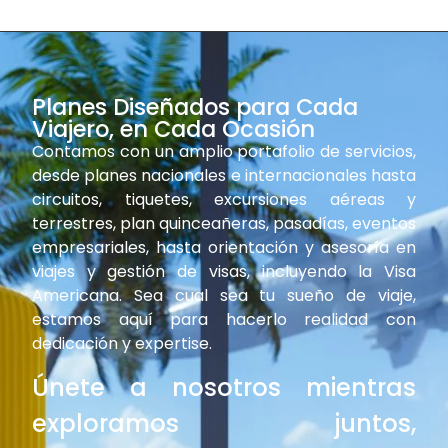
Planes Diseñados para Cada
Viajero, en Cada Ocasión
Contamos con un amplio portafolio de servicios,
desde planes nacionales e internacionales hasta
circuitos, tiquetes, excursiones aéreas y
terrestres, plan quinceañeras, pasadías, eventos
empresariales, hasta orientación y asesoría en
viajes y gestión de visas, incluyendo la Visa
Americana. Sea cual sea tu sueño de viaje,
estamos aquí para hacerlo realidad con
dedicación y expertise.
Únete a nosotros mientras
exploramos juntos,