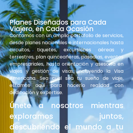
Planes Diseñados para Cada
Viajero, en Cada Ocasión
Contamos con un amplio portafolio de servicios,
desde planes nacionales e internacionales hasta
circuitos, tiquetes, excursiones aéreas y
terrestres, plan quinceañeras, pasadías, eventos
empresariales, hasta orientación y asesoría en
viajes y gestión de visas, incluyendo la Visa
Americana. Sea cual sea tu sueño de viaje,
estamos aquí para hacerlo realidad con
dedicación y expertise.
Únete a nosotros mientras
exploramos juntos,
descubriendo el mundo a tu