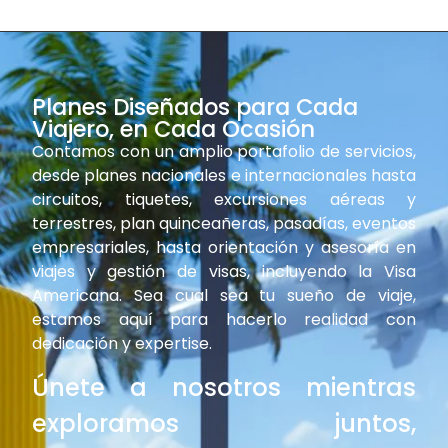
Planes Diseñados para Cada
Viajero, en Cada Ocasión
Contamos con un amplio portafolio de servicios,
desde planes nacionales e internacionales hasta
circuitos, tiquetes, excursiones aéreas y
terrestres, plan quinceañeras, pasadías, eventos
empresariales, hasta orientación y asesoría en
viajes y gestión de visas, incluyendo la Visa
Americana. Sea cual sea tu sueño de viaje,
estamos aquí para hacerlo realidad con
dedicación y expertise.
Únete a nosotros mientras
exploramos juntos,