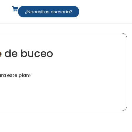
¿Necesitas asesoría?
o de buceo
:
ra este plan?
lternative: