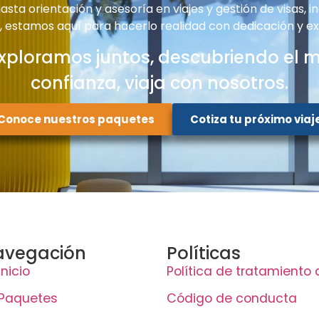
sta orientación y asesoría en viajes y gestión de visas, i
e, estamos aquí para hacerlo realidad con dedicación y ex
xploramos juntos, descubriendo el 
confianza, viaja con nosotros.
Conoce nuestros paquetes
Cotiza tu próximo viaj
avegación
Políticas
Inicio
Política de tratamiento
Paquetes
Código de conducta