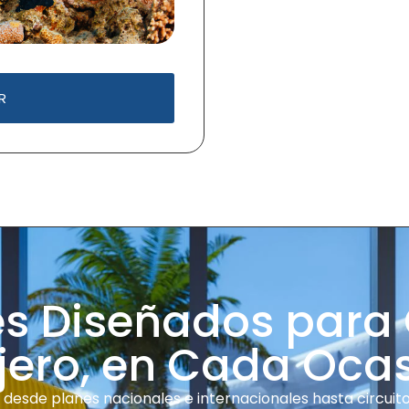
R
es Diseñados para
jero, en Cada Oca
desde planes nacionales e internacionales hasta circuitos