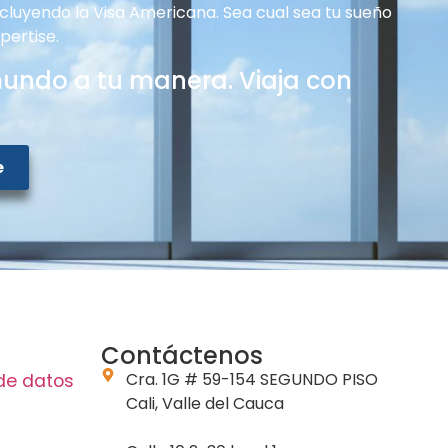
ncluyendo la Visa Americana. Sea cual sea tu sueño
pertise.
mundo a tu manera. Viaja con
e
Contáctenos
Cra. 1G # 59-154 SEGUNDO PISO
 de datos
Cali, Valle del Cauca