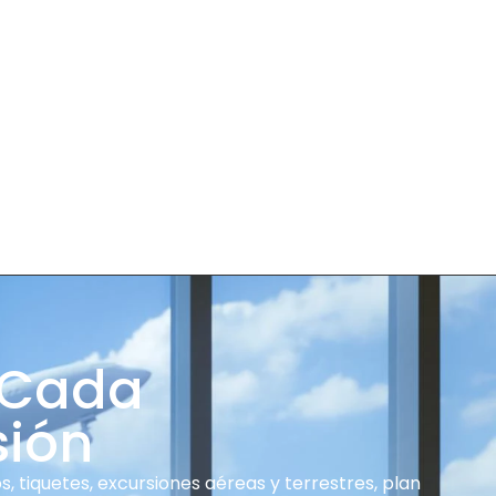
 Cada
sión
, tiquetes, excursiones aéreas y terrestres, plan