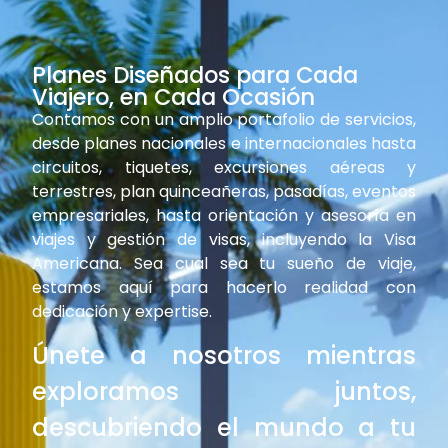
Planes Diseñados para Cada
Viajero, en Cada Ocasión
Contamos con un amplio portafolio de servicios,
desde planes nacionales e internacionales hasta
circuitos, tiquetes, excursiones aéreas y
terrestres, plan quinceañeras, pasadías, eventos
empresariales, hasta orientación y asesoría en
viajes y gestión de visas, incluyendo la Visa
Americana. Sea cual sea tu sueño de viaje,
estamos aquí para hacerlo realidad con
dedicación y expertise.
Únete a nosotros mientras
exploramos juntos,
descubriendo el mundo a tu