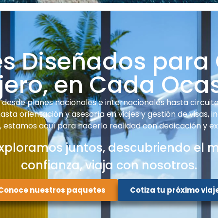
es Diseñados para
jero, en Cada Oca
desde planes nacionales e internacionales hasta circuitos
sta orientación y asesoría en viajes y gestión de visas, i
e, estamos aquí para hacerlo realidad con dedicación y ex
xploramos juntos, descubriendo el 
confianza, viaja con nosotros.
Conoce nuestros paquetes
Cotiza tu próximo viaj