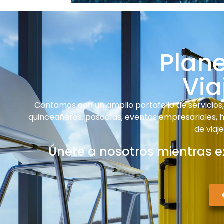
Plan
Via
Contamos con un amplio portafolio de servicios, 
quinceañeras, pasadías, eventos empresariales, ha
de viaj
Únete a nosotros mientras e