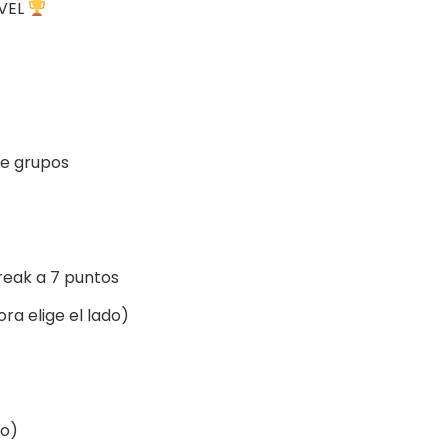
VEL
de grupos
break a 7 puntos
ora elige el lado)
to)