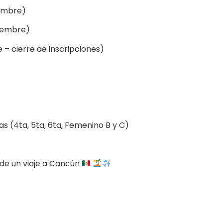
iembre)
tiembre)
e – cierre de inscripciones)
s (4ta, 5ta, 6ta, Femenino B y C)
 de un viaje a Cancún