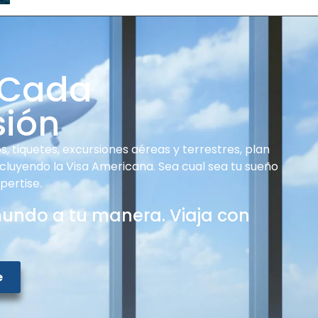
 Cada
sión
, tiquetes, excursiones aéreas y terrestres, plan
ncluyendo la Visa Americana. Sea cual sea tu sueño
pertise.
mundo a tu manera. Viaja con
e