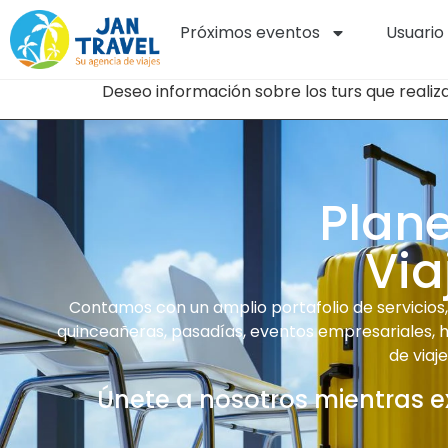
Próximos eventos
Usuario
Deseo información sobre los turs que realiz
Plan
Via
Contamos con un amplio portafolio de servicios, 
quinceañeras, pasadías, eventos empresariales, ha
de viaj
Únete a nosotros mientras e