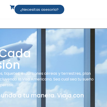
¿Necesitas asesoría?
 Cada
sión
, tiquetes, excursiones aéreas y terrestres, plan
ncluyendo la Visa Americana. Sea cual sea tu sueño
pertise.
mundo a tu manera. Viaja con