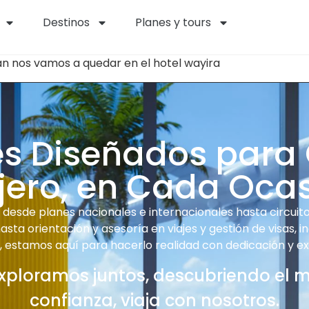
Destinos
Planes y tours
an nos vamos a quedar en el hotel wayira
es Diseñados para
jero, en Cada Oca
desde planes nacionales e internacionales hasta circuitos
sta orientación y asesoría en viajes y gestión de visas, i
e, estamos aquí para hacerlo realidad con dedicación y ex
xploramos juntos, descubriendo el 
confianza, viaja con nosotros.