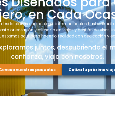
es Diseñados para
jero, en Cada Oca
desde planes nacionales e internacionales hasta circuitos
sta orientación y asesoría en viajes y gestión de visas, i
e, estamos aquí para hacerlo realidad con dedicación y ex
xploramos juntos, descubriendo el 
confianza, viaja con nosotros.
Conoce nuestros paquetes
Cotiza tu próximo viaj