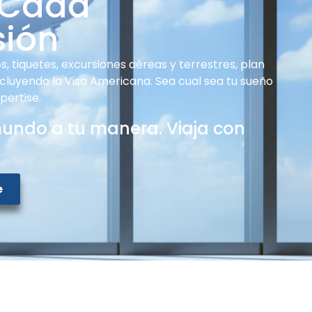
 Cada
sión
, tiquetes, excursiones aéreas y terrestres, plan
ncluyendo la Visa Americana. Sea cual sea tu sueño
pertise.
mundo a tu manera. Viaja con
e