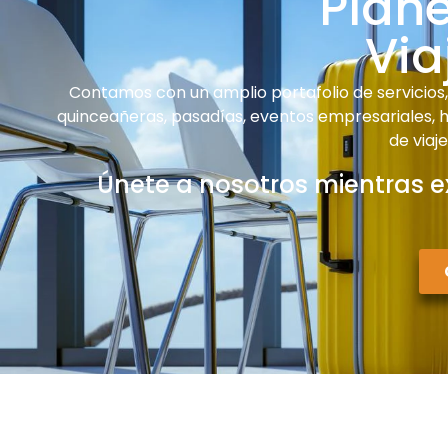
Plan
Via
Contamos con un amplio portafolio de servicios, 
quinceañeras, pasadías, eventos empresariales, ha
de viaj
Únete a nosotros mientras e