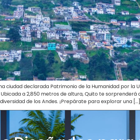
 una ciudad declarada Patrimonio de la Humanidad por la 
 Ubicada a 2,850 metros de altura, Quito te sorprenderá
diversidad de los Andes. ¡Prepárate para explorar una […