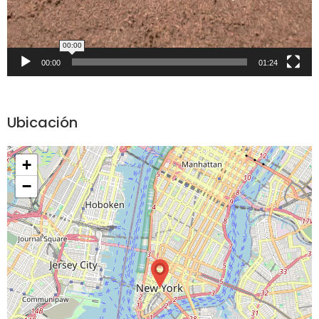
00:00
00:00
01:24
Ubicación
+
−