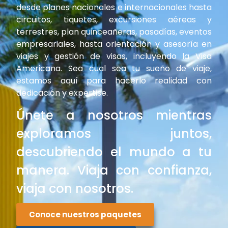
desde planes nacionales e internacionales hasta
circuitos, tiquetes, excursiones aéreas y
terrestres, plan quinceañeras, pasadías, eventos
Venció !
empresariales, hasta orientación y asesoría en
viajes y gestión de visas, incluyendo la Visa
Americana. Sea cual sea tu sueño de viaje,
estamos aquí para hacerlo realidad con
dedicación y expertise.
Únete a nosotros mientras
exploramos juntos,
descubriendo el mundo a tu
manera. Viaja con confianza,
viaja con nosotros.
Conoce nuestros paquetes