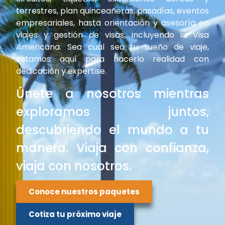
terrestres, plan quinceañeras, pasadías, eventos
Venció !
empresariales, hasta orientación y asesoría en
viajes y gestión de visas, incluyendo la Visa
Americana. Sea cual sea tu sueño de viaje,
estamos aquí para hacerlo realidad con
dedicación y expertise.
Únete a nosotros mientras
exploramos juntos,
descubriendo el mundo a tu
manera. Viaja con confianza,
viaja con nosotros.
Conoce nuestros paquetes
Cotiza tu próximo viaje