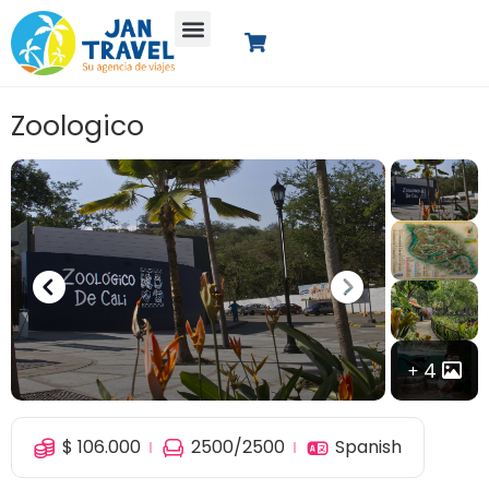
Zoologico
4
$
106.000
2500
/2500
Spanish