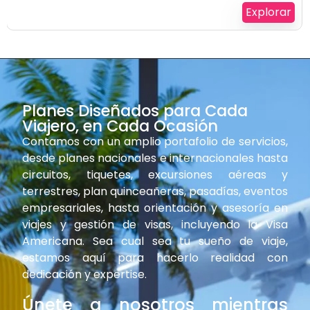
Explorar
Planes Diseñados para Cada
Viajero, en Cada Ocasión
Contamos con un amplio portafolio de servicios,
desde planes nacionales e internacionales hasta
circuitos, tiquetes, excursiones aéreas y
terrestres, plan quinceañeras, pasadías, eventos
Venció !
empresariales, hasta orientación y asesoría en
viajes y gestión de visas, incluyendo la Visa
Americana. Sea cual sea tu sueño de viaje,
estamos aquí para hacerlo realidad con
dedicación y expertise.
Únete a nosotros mientras