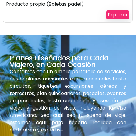
Producto propio (Boletas padel)
Explorar
Planes Diseñados para Cada
Viajero, en Cada Ocasión
Contamos con un amplio portafolio de servicios,
desde planes nacionales e internacionales hasta
circuitos, tiquetes, excursiones aéreas y
terrestres, plan quinceañeras, pasadías, eventos
Venció !
empresariales, hasta orientación y asesoría en
viajes y gestión de visas, incluyendo la Visa
Americana. Sea cual sea tu sueño de viaje,
estamos aquí para hacerlo realidad con
dedicación y expertise.