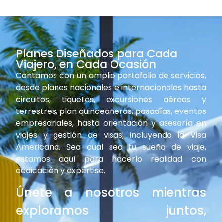
Planes Diseñados para Cada
Viajero, en Cada Ocasión
Contamos con un amplio portafolio de servicios,
desde planes nacionales e internacionales hasta
circuitos, tiquetes, excursiones aéreas y
terrestres, plan quinceañeras, pasadías, eventos
Venció !
empresariales, hasta orientación y asesoría en
viajes y gestión de visas, incluyendo la Visa
Americana. Sea cual sea tu sueño de viaje,
estamos aquí para hacerlo realidad con
dedicación y expertise.
Únete a nosotros mientras
exploramos juntos,