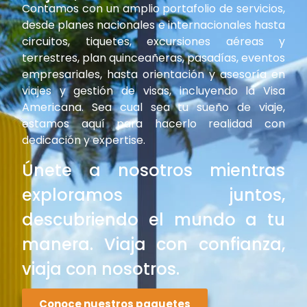
Contamos con un amplio portafolio de servicios,
desde planes nacionales e internacionales hasta
circuitos, tiquetes, excursiones aéreas y
terrestres, plan quinceañeras, pasadías, eventos
Venció !
empresariales, hasta orientación y asesoría en
viajes y gestión de visas, incluyendo la Visa
Americana. Sea cual sea tu sueño de viaje,
estamos aquí para hacerlo realidad con
dedicación y expertise.
Únete a nosotros mientras
exploramos juntos,
descubriendo el mundo a tu
manera. Viaja con confianza,
viaja con nosotros.
Conoce nuestros paquetes