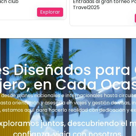
ach club
Entradas al gran torneo P
Travel2025
Explorar
3 Días
es Diseñados para
Venció !
jero, en Cada Oca
desde planes nacionales e internacionales hasta circuitos
sta orientación y asesoría en viajes y gestión de visas, i
e, estamos aquí para hacerlo realidad con dedicación y ex
xploramos juntos, descubriendo el 
confianza, viaja con nosotros.