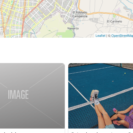
Leaflet
| ©
OpenStreetMa
$
30.00