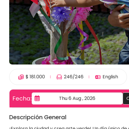
$
181.000
246
/246
English
Fecha:
C
Descripción General
¡Explora la ciudad y crea arte verde! Un día único de 